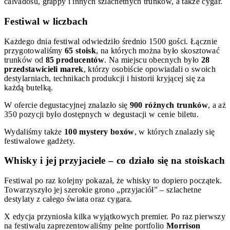
calvadosu, grappy i innych szlachetnych trunków, a także cygar.
Festiwal w liczbach
Każdego dnia festiwal odwiedziło średnio 1500 gości. Łącznie
przygotowaliśmy
65 stoisk
, na których można było skosztować
trunków od
85 producentów
. Na miejscu obecnych było
28
przedstawicieli marek
, którzy osobiście opowiadali o swoich
destylarniach, technikach produkcji i historii kryjącej się za
każdą butelką.
W ofercie degustacyjnej znalazło się
900 różnych trunków
, a aż
350 pozycji było dostępnych w degustacji w cenie biletu.
Wydaliśmy także
100 mystery boxów
, w których znalazły się
festiwalowe gadżety.
Whisky i jej przyjaciele – co działo się na stoiskach
Festiwal po raz kolejny pokazał, że whisky to dopiero początek.
Towarzyszyło jej szerokie grono „przyjaciół” – szlachetne
destylaty z całego świata oraz cygara.
X edycja przyniosła kilka wyjątkowych premier. Po raz pierwszy
na festiwalu zaprezentowaliśmy pełne portfolio
Morrison