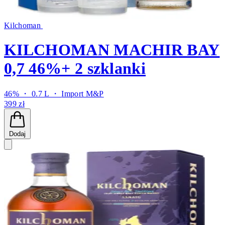
Kilchoman
KILCHOMAN MACHIR BAY
0,7 46%+ 2 szklanki
46% ・ 0.7 L ・
Import M&P
399 zł
Dodaj