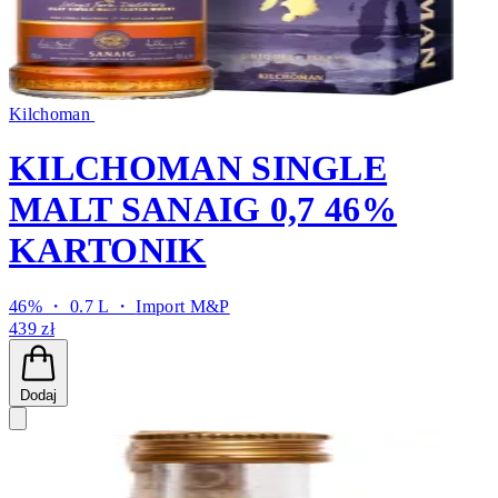
Kilchoman
KILCHOMAN SINGLE
MALT SANAIG 0,7 46%
KARTONIK
46% ・ 0.7 L ・
Import M&P
439 zł
Dodaj