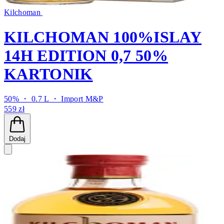
Kilchoman
KILCHOMAN 100%ISLAY
14H EDITION 0,7 50%
KARTONIK
50% ・ 0.7 L ・
Import M&P
559 zł
Dodaj