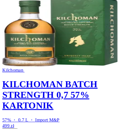
Kilchoman
KILCHOMAN BATCH
STRENGTH 0,7 57%
KARTONIK
57% ・ 0.7 L ・
Import M&P
499 zł