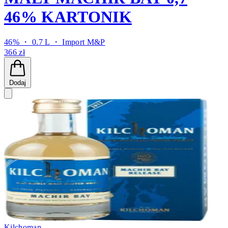
46% KARTONIK
46% ・ 0.7 L ・
Import M&P
366 zł
Dodaj
Kilchoman