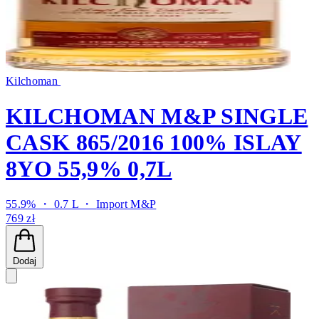
Kilchoman
KILCHOMAN M&P SINGLE
CASK 865/2016 100% ISLAY
8YO 55,9% 0,7L
55.9% ・ 0.7 L ・
Import M&P
769 zł
Dodaj