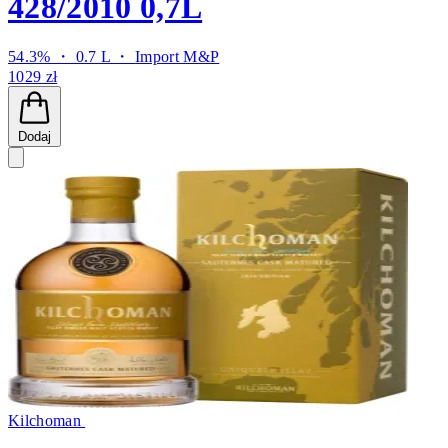
428/2010 0,7L
54.3% ・ 0.7 L ・
Import M&P
1029 zł
Dodaj
Kilchoman