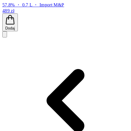
57.8% ・ 0.7 L ・
Import M&P
489 zł
Dodaj