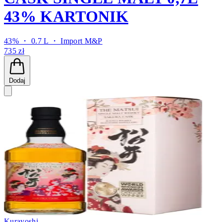
43% KARTONIK
43% ・ 0.7 L ・
Import M&P
735 zł
Dodaj
Kurayoshi