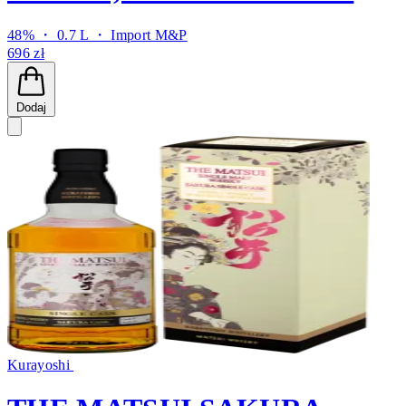
48% ・ 0.7 L ・
Import M&P
696 zł
Dodaj
Kurayoshi