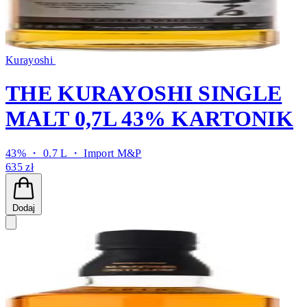
Kurayoshi
THE KURAYOSHI SINGLE
MALT 0,7L 43% KARTONIK
43% ・ 0.7 L ・
Import M&P
635 zł
Dodaj