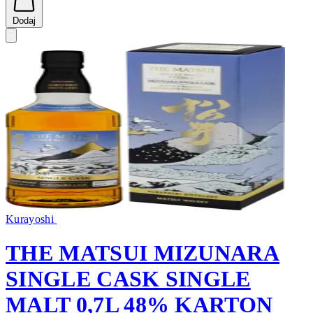
Dodaj
Kurayoshi
THE MATSUI MIZUNARA
SINGLE CASK SINGLE
MALT 0,7L 48% KARTON