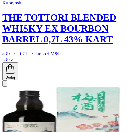
Kurayoshi
THE TOTTORI BLENDED
WHISKY EX BOURBON
BARREL 0,7L 43% KART
43% ・ 0.7 L ・
Import M&P
339 zł
Dodaj