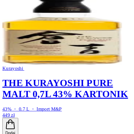
Kurayoshi
THE KURAYOSHI PURE
MALT 0,7L 43% KARTONIK
43% ・ 0.7 L ・
Import M&P
449 zł
Dodaj