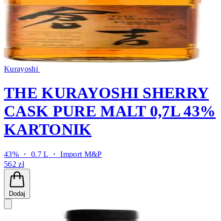
Kurayoshi
THE KURAYOSHI SHERRY
CASK PURE MALT 0,7L 43%
KARTONIK
43% ・ 0.7 L ・
Import M&P
562 zł
Dodaj