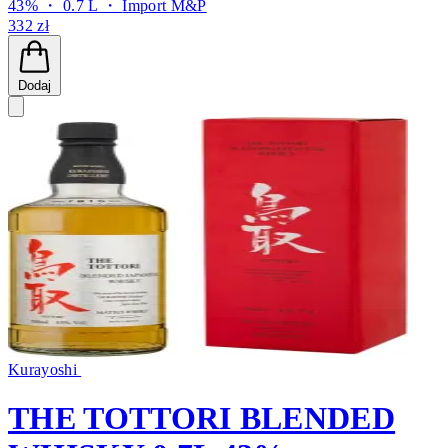
43% ・ 0.7 L ・
Import M&P
332 zł
Dodaj
Kurayoshi
THE TOTTORI BLENDED