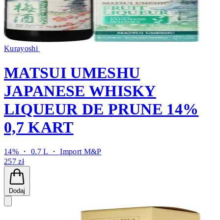
Kurayoshi
MATSUI UMESHU
JAPANESE WHISKY
LIQUEUR DE PRUNE 14%
0,7 KART
14% ・ 0.7 L ・
Import M&P
257 zł
Dodaj