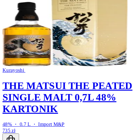
Kurayoshi
THE MATSUI THE PEATED
SINGLE MALT 0,7L 48%
KARTONIK
48% ・ 0.7 L ・
Import M&P
735 zł