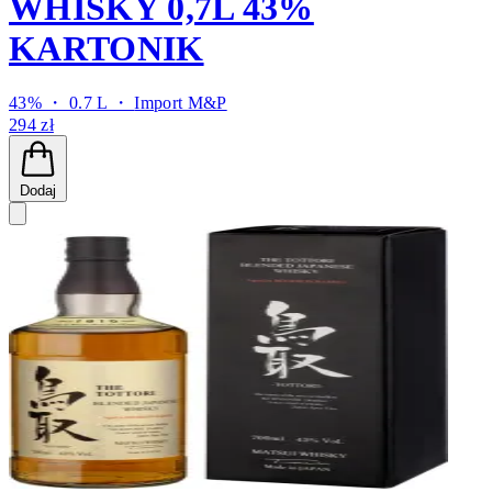
WHISKY 0,7L 43%
KARTONIK
43% ・ 0.7 L ・
Import M&P
294 zł
Dodaj