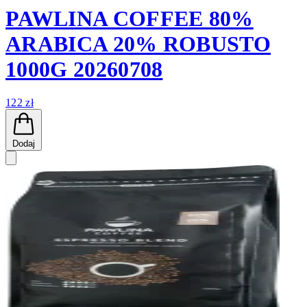
PAWLINA COFFEE 80%
ARABICA 20% ROBUSTO
1000G 20260708
122 zł
Dodaj