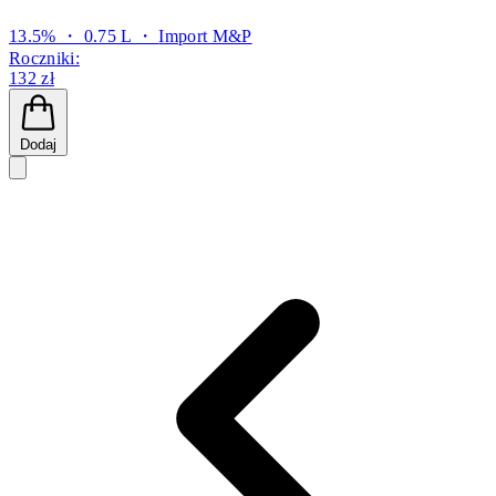
13.5% ・ 0.75 L ・
Import M&P
Roczniki:
132 zł
Dodaj