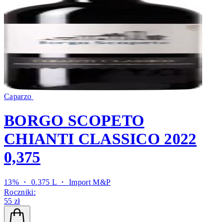
Caparzo
BORGO SCOPETO
CHIANTI CLASSICO 2022
0,375
13% ・ 0.375 L ・
Import M&P
Roczniki:
55 zł