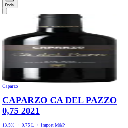
Dodaj
Caparzo
CAPARZO CA DEL PAZZO
0,75 2021
13.5% ・ 0.75 L ・
Import M&P