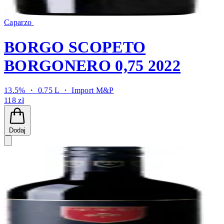
Caparzo
BORGO SCOPETO
BORGONERO 0,75 2022
13.5% ・ 0.75 L ・
Import M&P
118 zł
Dodaj