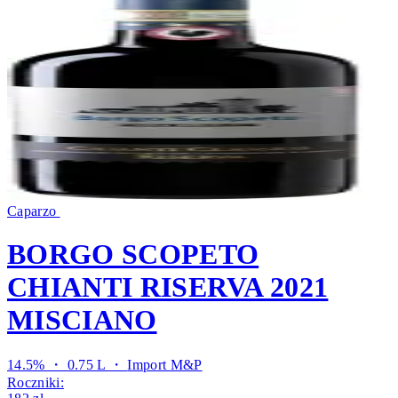
Caparzo
BORGO SCOPETO
CHIANTI RISERVA 2021
MISCIANO
14.5% ・ 0.75 L ・
Import M&P
Roczniki: