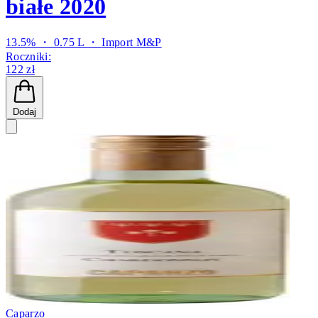
białe 2020
13.5% ・ 0.75 L ・
Import M&P
Roczniki:
122 zł
Dodaj
Caparzo