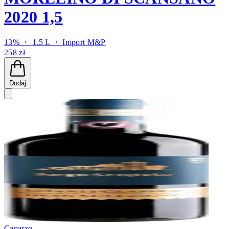
2020 1,5
13% ・ 1.5 L ・
Import M&P
258 zł
Dodaj
Caparzo