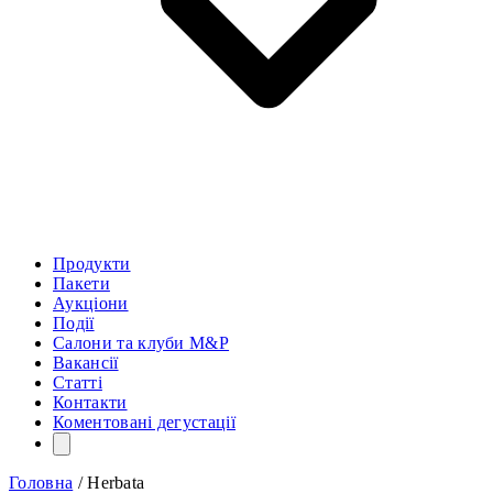
Продукти
Пакети
Аукціони
Події
Салони та клуби M&P
Вакансії
Статті
Контакти
Коментовані дегустації
Головна
/
Herbata