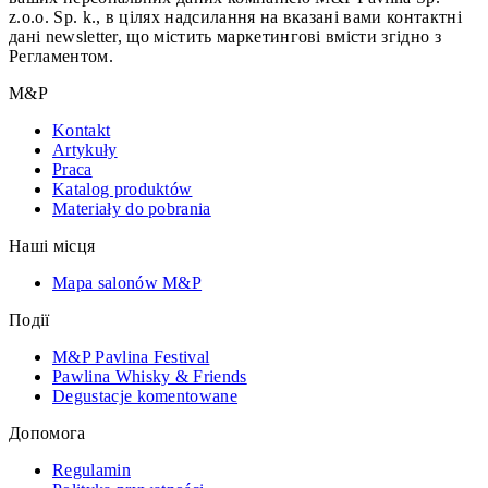
z.o.o. Sp. k., в цілях надсилання на вказані вами контактні
дані newsletter, що містить маркетингові вмісти згідно з
Регламентом.
M&P
Kontakt
Artykuły
Praca
Katalog produktów
Materiały do pobrania
Наші місця
Mapa salonów M&P
Події
M&P Pavlina Festival
Pawlina Whisky & Friends
Degustacje komentowane
Допомога
Regulamin