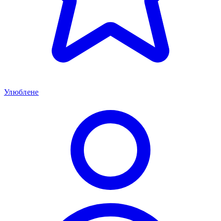
Улюблене