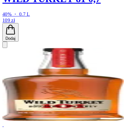
40% ・ 0.7 L
109 zł
Dodaj