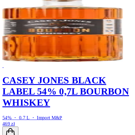
CASEY JONES BLACK
LABEL 54% 0,7L BOURBON
WHISKEY
54% ・ 0.7 L ・
Import M&P
469 zł