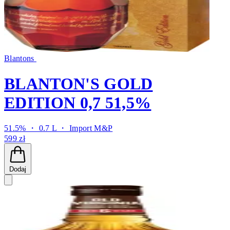
Blantons
BLANTON'S GOLD
EDITION 0,7 51,5%
51.5% ・ 0.7 L ・
Import M&P
599 zł
Dodaj