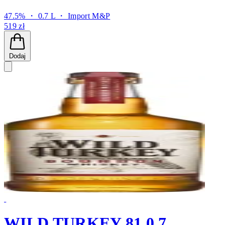
47.5% ・ 0.7 L ・
Import M&P
519 zł
Dodaj
WILD TURKEY 81 0,7