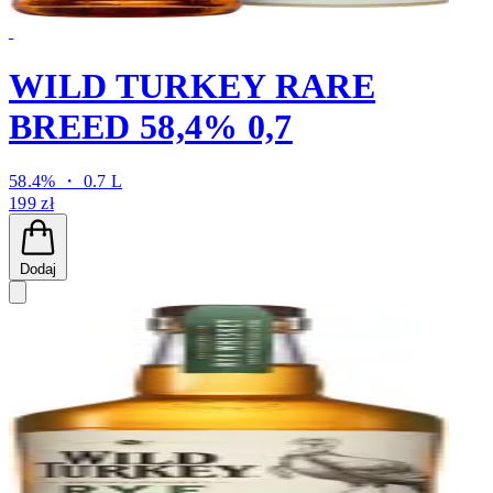
WILD TURKEY RARE
BREED 58,4% 0,7
58.4% ・ 0.7 L
199 zł
Dodaj