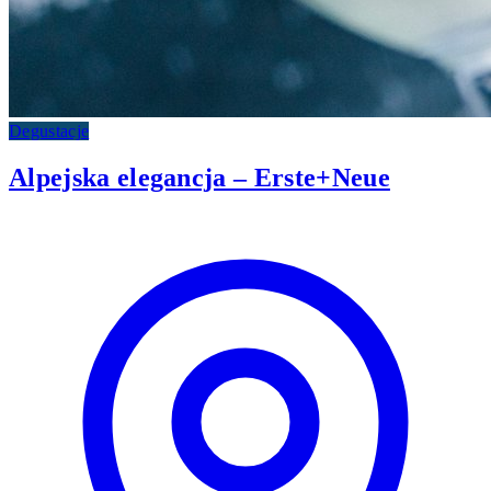
Degustacje
Alpejska elegancja – Erste+Neue