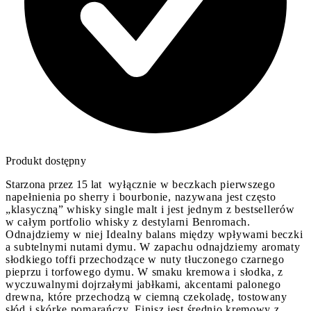
Produkt dostępny
Starzona przez 15 lat
wyłącznie w beczkach pierwszego
napełnienia po sherry i bourbonie
, nazywana jest często
„klasyczną” whisky single malt i jest jednym z bestsellerów
w całym portfolio whisky z destylarni Benromach.
Odnajdziemy w niej
Idealny balans między wpływami beczki
a subtelnymi nutami dymu. W zapachu odnajdziemy aromaty
słodkiego toffi przechodzące w nuty tłuczonego czarnego
pieprzu i torfowego dymu. W smaku kremowa i słodka, z
wyczuwalnymi dojrzałymi jabłkami, akcentami palonego
drewna, które przechodzą w ciemną czekoladę, tostowany
słód i skórkę pomarańczy. Finisz jest średnio kremowy z