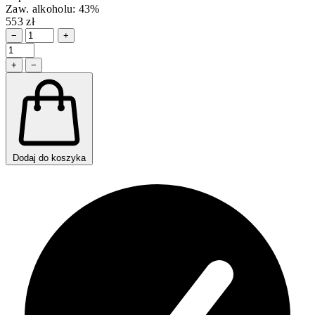
Zaw. alkoholu: 43%
553 zł
−
+
+
−
Dodaj do koszyka