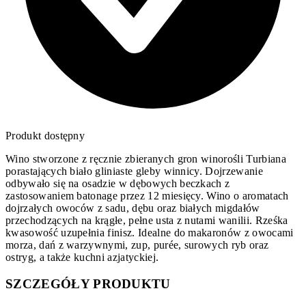
Produkt dostępny
Wino stworzone z ręcznie zbieranych gron winorośli Turbiana
porastających biało gliniaste gleby winnicy. Dojrzewanie
odbywało się na osadzie w dębowych beczkach z
zastosowaniem batonage przez 12 miesięcy. Wino o aromatach
dojrzałych owoców z sadu, dębu oraz białych migdałów
przechodzących na krągłe, pełne usta z nutami wanilii. Rześka
kwasowość uzupełnia finisz. Idealne do makaronów z owocami
morza, dań z warzywnymi, zup, purée, surowych ryb oraz
ostryg, a także kuchni azjatyckiej.
SZCZEGÓŁY PRODUKTU