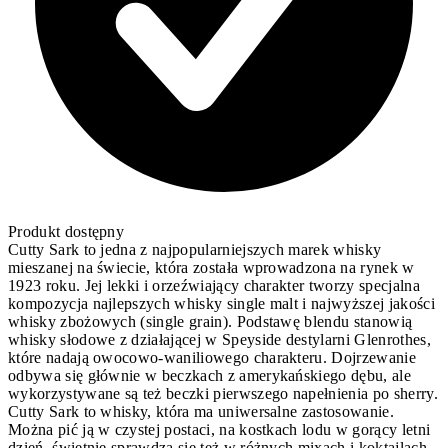
Produkt dostępny
Cutty Sark to jedna z najpopularniejszych marek whisky
mieszanej na świecie, która została wprowadzona na rynek w
1923 roku. Jej lekki i orzeźwiający charakter tworzy specjalna
kompozycja najlepszych whisky single malt i najwyższej jakości
whisky zbożowych (single grain). Podstawę blendu stanowią
whisky słodowe z działającej w Speyside destylarni Glenrothes,
które nadają owocowo-waniliowego charakteru. Dojrzewanie
odbywa się głównie w beczkach z amerykańskiego dębu, ale
wykorzystywane są też beczki pierwszego napełnienia po sherry.
Cutty Sark to whisky, która ma uniwersalne zastosowanie.
Można pić ją w czystej postaci, na kostkach lodu w gorący letni
dzień, świetnie sprawdza się też w różnych mixach i koktajlach.