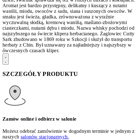
Aromat jest bardzo przystępny, delikatny i kuszący z nutami
wanilii, miodu, owoców z sadu, siana i suszonych owoców. W
smaku jest świeża, gładka, zrównoważona z wyraźnie
wyczuwalną słodką, kremową wanilią, maślano-zbożowymi
ciasteczkami, nutami dębu i miodu. Nazwa whisky pochodzi od
najszybszego na świecie klipera herbacianego. Żaglowiec Cutty
Sark zbudowano w 1869 roku w Szkocji i służył do transportu
herbaty z Chin. Był uznawany za najładniejszy i najszybszy w
ówczesnych czasach kliper.
SZCZEGÓŁY PRODUKTU
Zamów online i odbierz w salonie
Możesz odebrać zamówienie w dogodnym terminie w jednym z
naszych
salonów stacjonarnych.