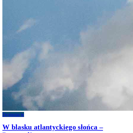
Degustacje
W blasku atlantyckiego słońca –