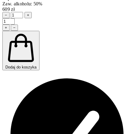
Zaw. alkoholu: 50%
609 zł
−
+
+
−
Dodaj do koszyka