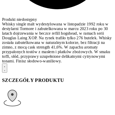
Produkt niedostępny
Whisky single malt wydestylowana w listopadzie 1992 roku w
destylarni Tormore i zabutelkowana w marcu 2023 roku po 30
latach dojrzewania w beczce refill hogshead, w ramach serii
Douglas Laing XOP. Na rynek trafiło tylko 276 butelek. Whisky
została zabutelkowana w naturalnym kolorze, bez filtracji na
zimno, z mocą cask strength 41,6%. W zapachu aromaty
przypalonych tostów z masłem i płatków zbożowych. W smaku
toffi, słód, przyprawy uzupełnione delikatnymi cytrynowymi
tonami. Finisz słodowo-waniliowy.
SZCZEGÓŁY PRODUKTU