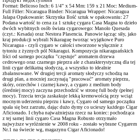
Продукт недоступний
Format: Belicoso Inch: 6 1/4” x 54 Mm: 159 x 21 Moc: Medium-
Full Filler: Nicaragua Binder: Nicaragua Wrapper: Nicaragua
Jalapa Opakowanie: Skrzynka Ilość sztuk w opakowaniu: 27
Podana wartość to cena za 1 sztukę cygara Casa Magna to dzieło
dwóch wybitnych osób świata cygarowego: Manolo Quesada
(czyt.: Kesada) oraz Nestora Plasencia. Panowie łącząc siły, jako
kraj produkcji wybrali Nikaraguę tworząc wyjątkowe Puro
Nicaragua - czyli cygaro w całości stworzone wyłącznie z
tytoniu z żyznych pól Nikaragui. Kompozycja nikaraguańskich
liści od samego początku "częstuje" aromatem drzewa
cedrowego oraz czarnego pieprzu ale z charakterystyczną dla tej
linii cygar delikatną słodyczą, a wszystko to idealnie
zbalansowane. W drugiej tercji aromaty słodyczy schodzą na
drugi plan, a mocniej zaczynają "pracować" aromaty pieprzu,
skóry, orzechów i czarnej kawy, a cygaro z medium body
(średniej mocy) zaczyna przechodzić w stronę full body (pełnej
mocy). Trzecia tercja zaskakuje lekką kremowością przy wciąż
mocnym uderzeniu pieprzu i kawy, Cygaro od samego początku
spala się bez zarzutu, dając dużo dymy co ucieszy każdego Cigar
Aficionado. I chyba najważniejsza rzecz na koniec: pochodząca
z tej samej linii cygaro Casa Magna Robusto otrzymało
najwyższe wyróżnienie w 2008 roku - zostało wybrane Cygarem
Nr.1 na świecie wg, magazynu Cigar Aficionado!