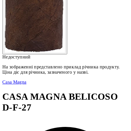
Недоступний
На зображенні представлено приклад річника продукту.
Ціна діє для річника, зазначеного у назві.
Casa Magna
CASA MAGNA BELICOSO
D-F-27