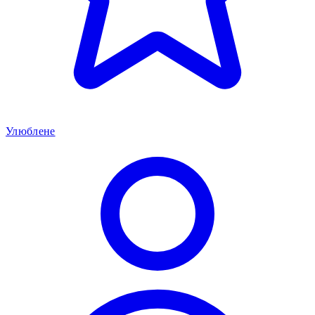
Улюблене