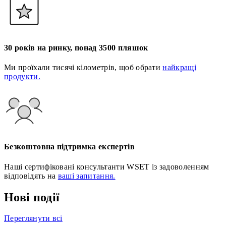
30 років на ринку, понад 3500 пляшок
Ми проїхали тисячі кілометрів, щоб обрати
найкращі
продукти.
Безкоштовна підтримка експертів
Наші сертифіковані консультанти WSET із задоволенням
відповідять на
ваші запитання.
Нові події
Переглянути всі