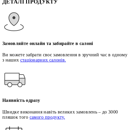
ДЕТАЛІ ПРОДУКТУ
Замовляйте онлайн та забирайте в салоні
Ви можете забрати своє замовлення в зручний час в одному
з наших
стаціонарних салонів.
Наявність одразу
Швидке виконання навіть великих замовлень – до 3000
пляшок того
самого продукту.