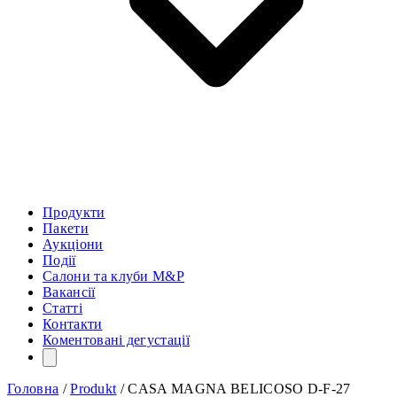
Продукти
Пакети
Аукціони
Події
Салони та клуби M&P
Вакансії
Статті
Контакти
Коментовані дегустації
Головна
/
Produkt
/
CASA MAGNA BELICOSO D-F-27