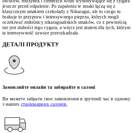
owoców, rodzynek i ciemnych wiśni wydobywające się z cygara
jeszcze przed odpalenie. Po zapaleniu te smaki łączą się z
klasycznym smakiem czekolady z Nikaragui, ale to czego tu
brakuje to przypraw i intensywnego pieprzu, których mogli
oczekiwać miłośnicy nikaraguańskich smaków, co z pewnością
nie jest słabości tego cygara, a wręcz jest atutem dla tych, którym
ta intensywność zawsze przeszkadzała.
ДЕТАЛІ ПРОДУКТУ
Замовляйте онлайн та забирайте в салоні
Ви можете забрати своє замовлення в зручний час в одному
з наших
стаціонарних салонів.