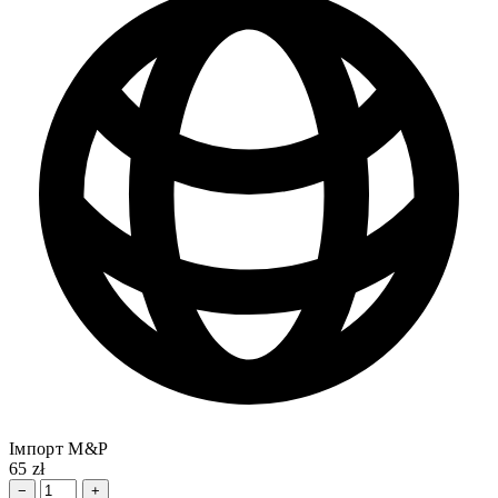
Імпорт M&P
65 zł
−
+