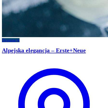
Degustacje
Alpejska elegancja – Erste+Neue