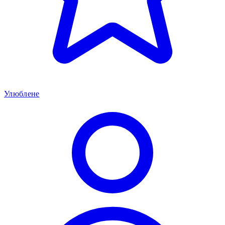
Улюблене