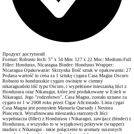
Продукт доступний
Format: Robusto Inch: 5” x 54 Mm: 127 x 22 Moc: Medium-Full
Filler: Honduras, Nicaragua Binder: Honduras Wrapper:
Nicaragua Opakowanie: Skrzynka Ilość sztuk w opakowaniu: 27
Podana wartość to cena za 1 sztukę cygara Casa Magna Oscuro
Robusto to honduraskie cygaro owinięte w ciemny
nikaraguański liść typu Oscuro, i wypełnione mieszanką liści z
Hondurasu oraz Nikaragui, które jest produkowane w Esteli w
Nikaragui. Jego "rodzeństwo", Casa Magna, zostało uznane za
cygaro nr 1 w 2008 roku przez Cigar Aficionado. Linia cygar
Casa Magna jest pomysłem Manuela Quesady i Nestora
Plascencii. Wyrafinowana mieszanka starzonych liści
wypełniacza (filler) z Hondurasu i Nikaragui, zawijacz (binder) z
Hondurasu, a wszystko to w wyjątkowej pokrywie (wrapper)
maduro z Nikaragui - takie połączenie to aromaty suszonych