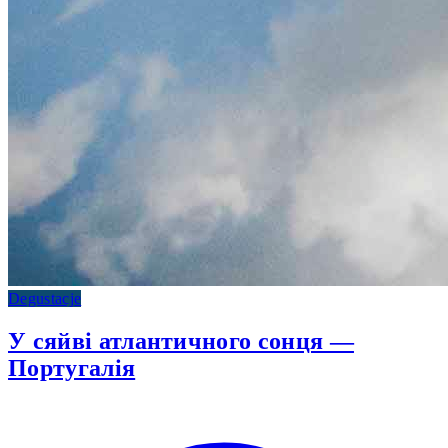
Degustacje
У сяйві атлантичного сонця —
Португалія