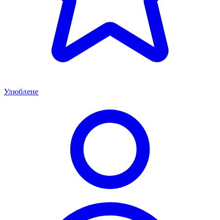
Улюблене