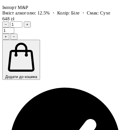
Імпорт M&P
Вміст алкоголю: 12.5% ・ Колір: Біле ・ Смак: Сухе
648 zł
−
+
+
−
Додати до кошика