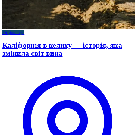
Degustacje
Каліфорнія в келиху — історія, яка
змінила світ вина