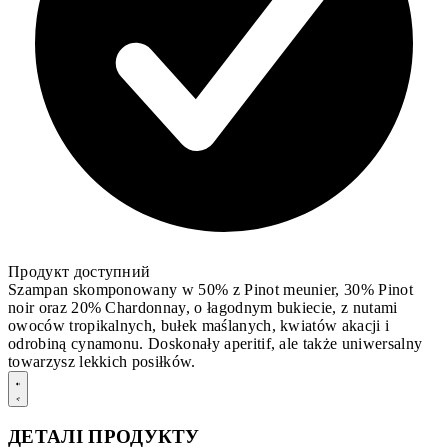
Продукт доступний
Szampan skomponowany w 50% z Pinot meunier, 30% Pinot
noir oraz 20% Chardonnay, o łagodnym bukiecie, z nutami
owoców tropikalnych, bułek maślanych, kwiatów akacji i
odrobiną cynamonu. Doskonały aperitif, ale także uniwersalny
towarzysz lekkich posiłków.
ДЕТАЛІ ПРОДУКТУ