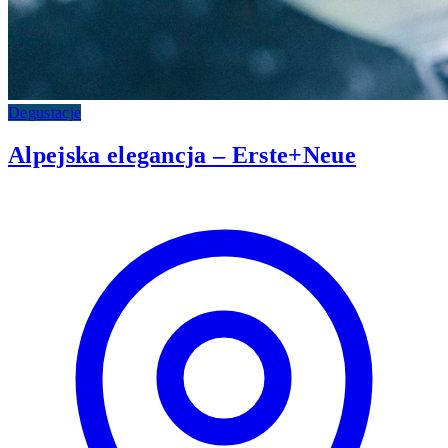
Degustacje
Alpejska elegancja – Erste+Neue