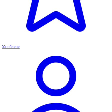
Улюблене