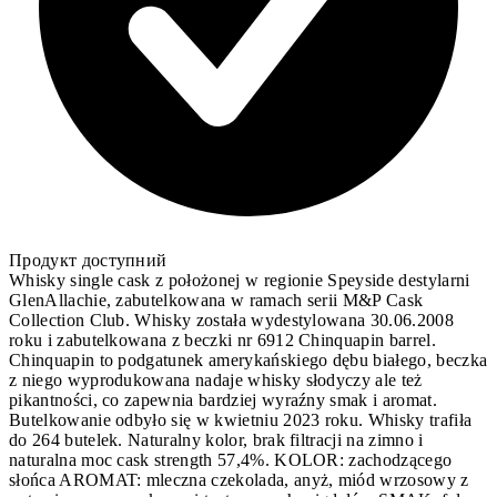
Продукт доступний
Whisky single cask z położonej w regionie Speyside destylarni
GlenAllachie, zabutelkowana w ramach serii M&P Cask
Collection Club. Whisky została wydestylowana 30.06.2008
roku i zabutelkowana z beczki nr 6912 Chinquapin barrel.
Chinquapin to podgatunek amerykańskiego dębu białego, beczka
z niego wyprodukowana nadaje whisky słodyczy ale też
pikantności, co zapewnia bardziej wyraźny smak i aromat.
Butelkowanie odbyło się w kwietniu 2023 roku. Whisky trafiła
do 264 butelek. Naturalny kolor, brak filtracji na zimno i
naturalna moc cask strength 57,4%. KOLOR: zachodzącego
słońca AROMAT: mleczna czekolada, anyż, miód wrzosowy z