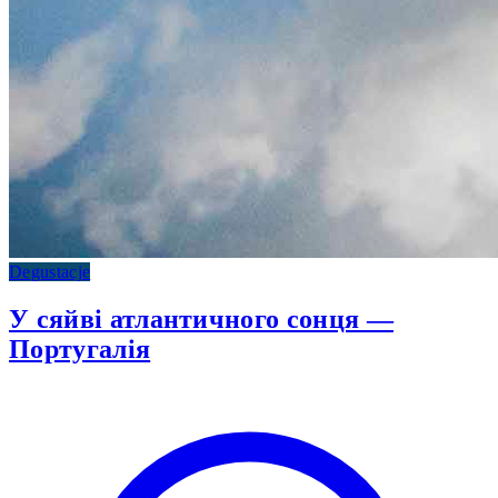
Degustacje
У сяйві атлантичного сонця —
Португалія