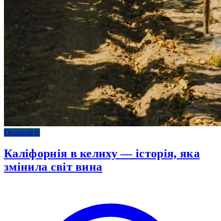
Degustacje
Каліфорнія в келиху — історія, яка
змінила світ вина