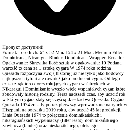
Продукт доступний
Format: Toro Inch: 6” x 52 Mm: 154 x 21 Moc: Medium Filler:
Dominicana, Nicaragua Binder: Dominicana Wrapper: Ecuador
Opakowanie: Skrzynka Ilość sztuk w opakowaniu: 10 Podana
wartość to cena za 1 sztukę cygara W 1974 roku rodzina
Quesada rozpoczyna swoją historię już nie tylko jako hodowcy
najlepszych tytoni ale również jako producent cygar. Od tego
czasu z rąk torcedores rolujących cygara w fabrykach w
Nikaragui i Dominikanie wyszło wiele wspaniałych cygar, które
zbudowały historię rodziny. Teraz nadszedł czas, aby uczcić rok,
w którym cygara stały się częścią dziedzictwa Quesada. Cygara
Quesada 1974 zostały po raz pierwszy wprowadzone na rynek w
Hiszpanii na początku 2019 roku, aby uczcić 45 lat produkcji.
Linia Quesada 1974 to połączenie dominikańskich i
nikaraguańskich wypełniaczy (filler leafs), dominikańskiego
zawijacza (binder) oraz nieskazitelnego, oleistego