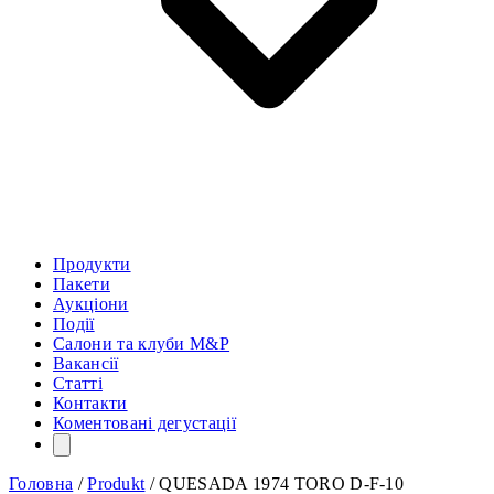
Продукти
Пакети
Аукціони
Події
Салони та клуби M&P
Вакансії
Статті
Контакти
Коментовані дегустації
Головна
/
Produkt
/
QUESADA 1974 TORO D-F-10