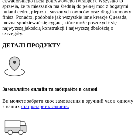
ekwadorskiego liścia pokrywowego (wrapper). Wszystko to
sprawia, że ta mieszanka ma średnią do pełnej moc z bogatymi
nutami cedru, pieprzu i suszonych owoców oraz długi kremowy
finisz. Ponadto, podobnie jak wszystkie inne kreacje Quesada,
można spodziewać się cygara, które może poszczycić się
najwyższą jakością konstrukcji i najwyższą dbałością o
szczegóły.
ДЕТАЛІ ПРОДУКТУ
Замовляйте онлайн та забирайте в салоні
Ви можете забрати своє замовлення в зручний час в одному
з наших
стаціонарних салонів.