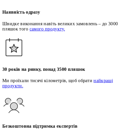
Наявність одразу
Швидке виконання навіть великих замовлень – до 3000
пляшок того
самого продукту.
30 років на ринку, понад 3500 пляшок
Ми проїхали тисячі кілометрів, щоб обрати
найкращі
продукти.
Безкоштовна підтримка експертів