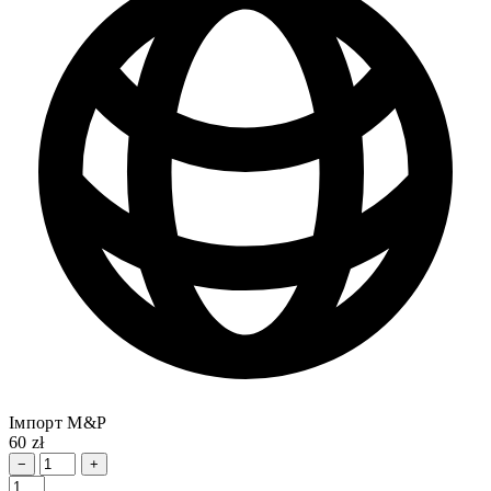
Імпорт M&P
60 zł
−
+