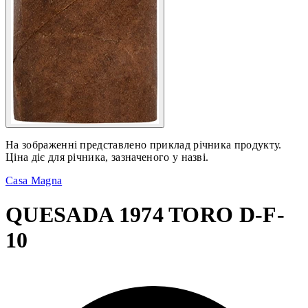
На зображенні представлено приклад річника продукту.
Ціна діє для річника, зазначеного у назві.
Casa Magna
QUESADA 1974 TORO D-F-
10