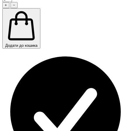
+
−
Додати до кошика