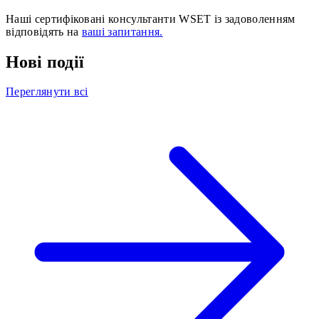
Наші сертифіковані консультанти WSET із задоволенням
відповідять на
ваші запитання.
Нові події
Переглянути всі