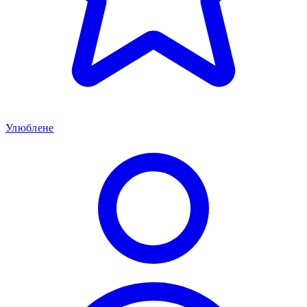
Улюблене