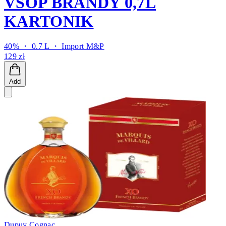
VSOP BRANDY 0,7L
KARTONIK
40% ・ 0.7 L ・
Import M&P
129 zł
Add
Dupuy Cognac