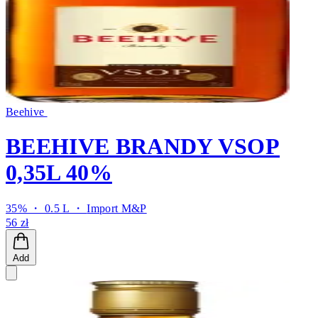
Beehive
BEEHIVE BRANDY VSOP
0,35L 40%
35% ・ 0.5 L ・
Import M&P
56 zł
Add