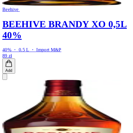
Beehive
BEEHIVE BRANDY XO 0,5L
40%
40% ・ 0.5 L ・
Import M&P
89 zł
Add