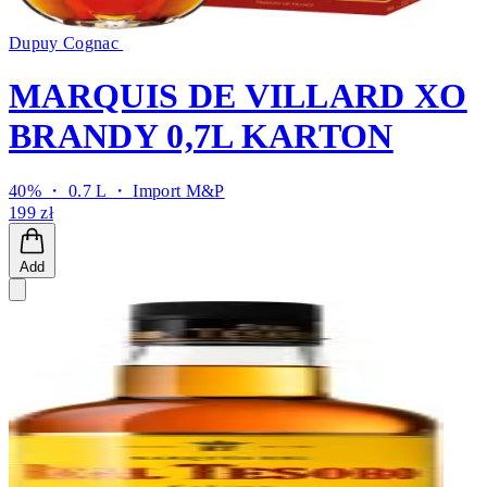
Dupuy Cognac
MARQUIS DE VILLARD XO
BRANDY 0,7L KARTON
40% ・ 0.7 L ・
Import M&P
199 zł
Add