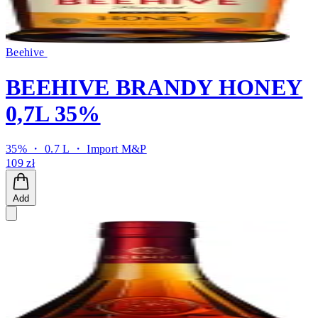
Beehive
BEEHIVE BRANDY HONEY
0,7L 35%
35% ・ 0.7 L ・
Import M&P
109 zł
Add