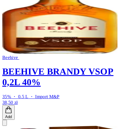
Beehive
BEEHIVE BRANDY VSOP
0,2L 40%
35% ・ 0.5 L ・
Import M&P
38,50 zł
Add