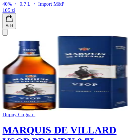
40% ・ 0.7 L ・
Import M&P
105 zł
Add
Dupuy Cognac
MARQUIS DE VILLARD