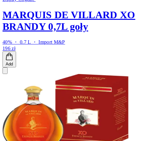
MARQUIS DE VILLARD XO
BRANDY 0,7L goły
40% ・ 0.7 L ・
Import M&P
196 zł
Add