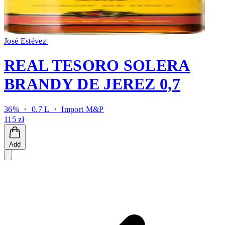
José Estévez
REAL TESORO SOLERA
BRANDY DE JEREZ 0,7
36% ・ 0.7 L ・
Import M&P
115 zł
Add