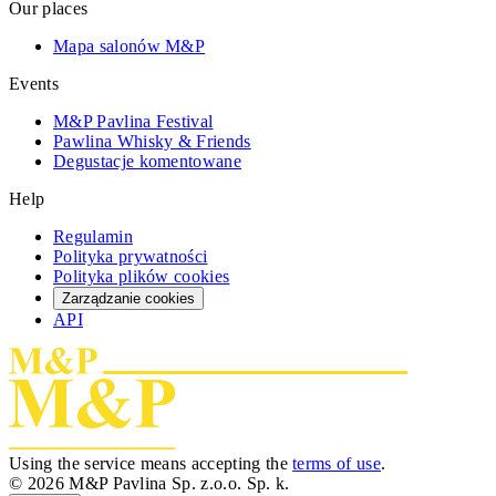
Our places
Mapa salonów M&P
Events
M&P Pavlina Festival
Pawlina Whisky & Friends
Degustacje komentowane
Help
Regulamin
Polityka prywatności
Polityka plików cookies
Zarządzanie cookies
API
Using the service means accepting the
terms of use
.
© 2026 M&P Pavlina Sp. z.o.o. Sp. k.