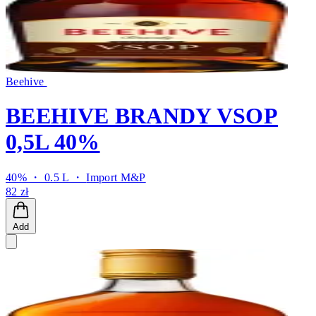
Beehive
BEEHIVE BRANDY VSOP
0,5L 40%
40% ・ 0.5 L ・
Import M&P
82 zł
Add