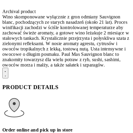
Archival product
Wino skomponowane wyłącznie z gron odmiany Sauvignon
blanc, pochodzących ze starych nasadzeń (około 21 lat). Proces
winifikacji zachodzi w ściśle kontrolowanej temperaturze aby
zachować świeże aromaty, a gotowe wino leżakuje 2 miesiące w
stalowych tankach. Krystalicznie przejrzysta i połyskliwa szata z
zielonymi refleksami. W nosie aromaty agrestu, cytrusów i
owoców tropikalnych z lekką, tostową nutą. Usta intensywne i
owocowe o długim posmaku. Paul Mas Sauvignon blanc to
znakomity towarzysz dla wielu potraw z ryb, sushi, sashimi,
owoców morza i małży, a także sałatek i szparagów.
PRODUCT DETAILS
Order online and pick up in store