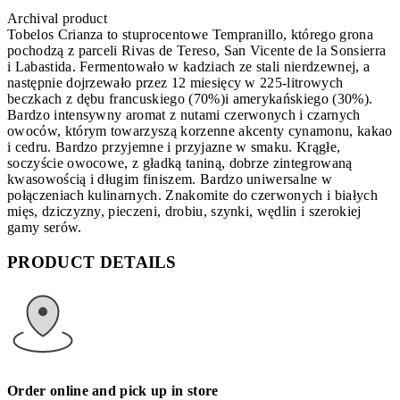
Archival product
Tobelos Crianza to stuprocentowe Tempranillo, którego grona
pochodzą z parceli Rivas de Tereso, San Vicente de la Sonsierra
i Labastida. Fermentowało w kadziach ze stali nierdzewnej, a
następnie dojrzewało przez 12 miesięcy w 225-litrowych
beczkach z dębu francuskiego (70%)i amerykańskiego (30%).
Bardzo intensywny aromat z nutami czerwonych i czarnych
owoców, którym towarzyszą korzenne akcenty cynamonu, kakao
i cedru. Bardzo przyjemne i przyjazne w smaku. Krągłe,
soczyście owocowe, z gładką taniną, dobrze zintegrowaną
kwasowością i długim finiszem. Bardzo uniwersalne w
połączeniach kulinarnych. Znakomite do czerwonych i białych
mięs, dziczyzny, pieczeni, drobiu, szynki, wędlin i szerokiej
gamy serów.
PRODUCT DETAILS
Order online and pick up in store