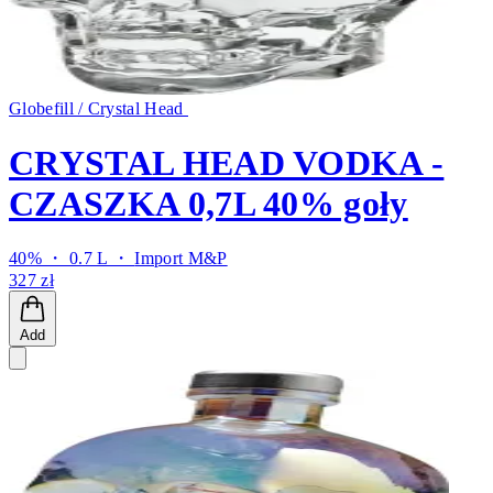
Globefill / Crystal Head
CRYSTAL HEAD VODKA -
CZASZKA 0,7L 40% goły
40% ・ 0.7 L ・
Import M&P
327 zł
Add