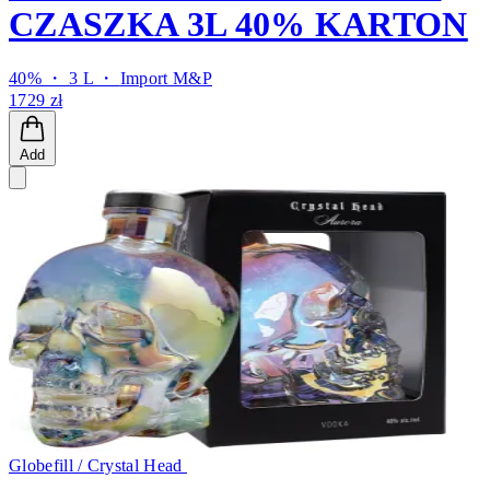
CZASZKA 3L 40% KARTON
40% ・ 3 L ・
Import M&P
1729 zł
Add
Globefill / Crystal Head