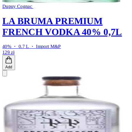
Dupuy Cognac
LA BRUMA PREMIUM
FRENCH VODKA 40% 0,7L
40% ・ 0.7 L ・
Import M&P
129 zł
Add