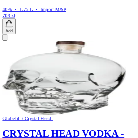
40% ・ 1.75 L ・
Import M&P
709 zł
Add
Globefill / Crystal Head
CRYSTAL HEAD VODKA -