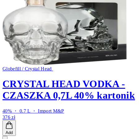
Globefill / Crystal Head
CRYSTAL HEAD VODKA -
CZASZKA 0,7L 40% kartonik
40% ・ 0.7 L ・
Import M&P
376 zł
Add