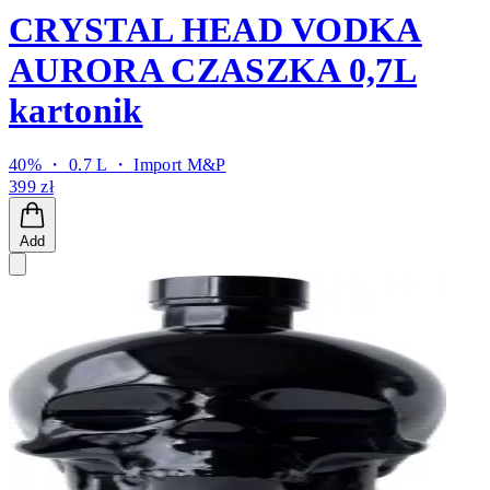
CRYSTAL HEAD VODKA
AURORA CZASZKA 0,7L
kartonik
40% ・ 0.7 L ・
Import M&P
399 zł
Add