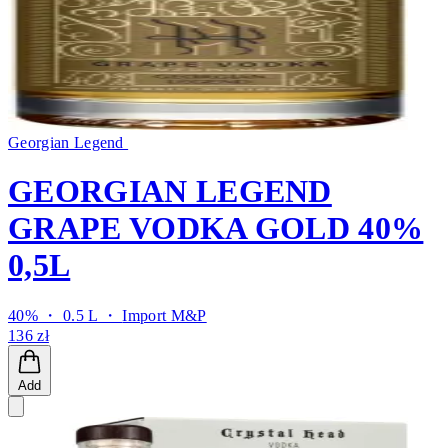
Georgian Legend
GEORGIAN LEGEND
GRAPE VODKA GOLD 40%
0,5L
40% ・ 0.5 L ・
Import M&P
136 zł
Add