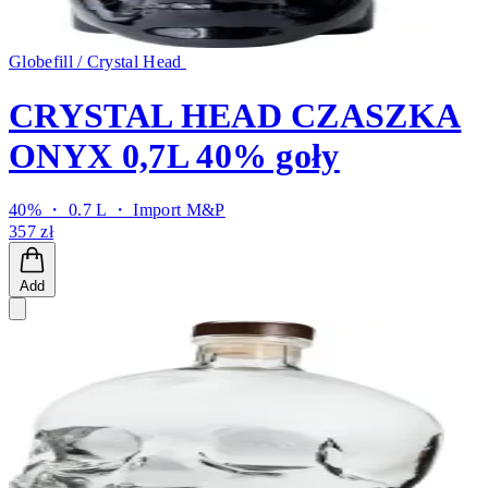
Globefill / Crystal Head
CRYSTAL HEAD CZASZKA
ONYX 0,7L 40% goły
40% ・ 0.7 L ・
Import M&P
357 zł
Add