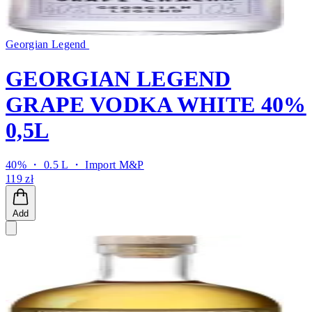
Georgian Legend
GEORGIAN LEGEND
GRAPE VODKA WHITE 40%
0,5L
40% ・ 0.5 L ・
Import M&P
119 zł
Add