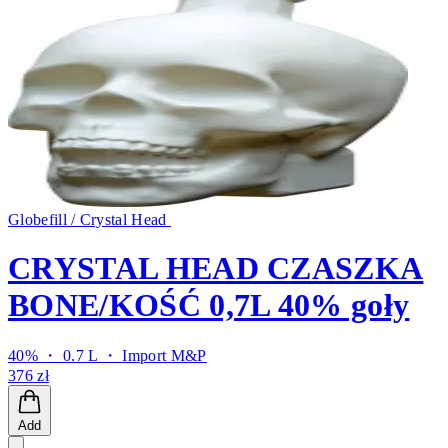
Globefill / Crystal Head
CRYSTAL HEAD CZASZKA
BONE/KOŚĆ 0,7L 40% goły
40% ・ 0.7 L ・
Import M&P
376 zł
Add