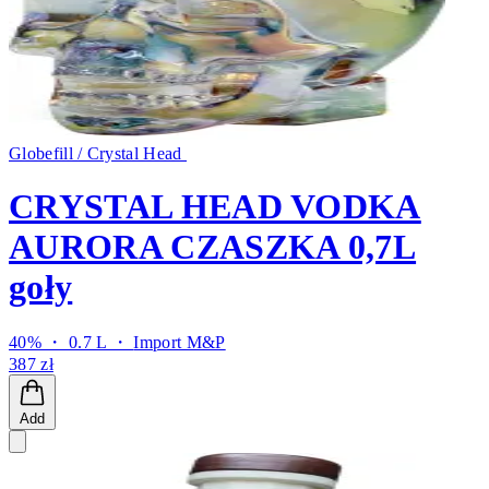
Globefill / Crystal Head
CRYSTAL HEAD VODKA
AURORA CZASZKA 0,7L
goły
40% ・ 0.7 L ・
Import M&P
387 zł
Add