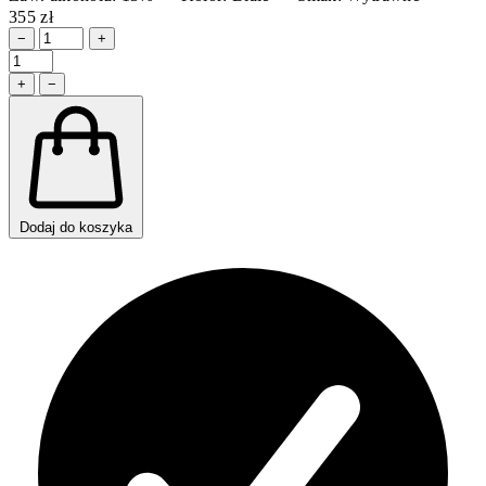
355 zł
−
+
+
−
Dodaj do koszyka