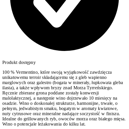
Produkt dostępny
100 % Vermentino, które swoją wyjątkowość zawdzięcza
unikatowemu terroir składającemu się z gleb wapienno
marglowych oraz galestro (bogata w minerały, łupkowata gleba
ilasta), a także wpływom bryzy znad Morza Tyrreńskiego.
Ręcznie zbierane grona poddane zostały konwersji
malolaktycznej, a następnie wino dojrzewało 10 miesięcy na
osadzie. Wino o doskonałej strukturze, harmonijne, trwałe, o
pełnym, jedwabistym smaku, bogatym w aromaty kwiatowe,
nuty cytrusowe oraz mineralne nadające soczystość w finiszu.
Idealne do grillowanych ryb, owoców morza oraz białego mięsa.
Wino o potencjale leżakowania do kilku lat.