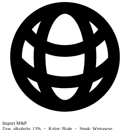
Import M&P
Zaw. alkoholu: 13% ・ Kolor: Białe ・ Smak: Wytrawne