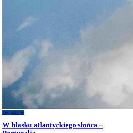
Degustacje
W blasku atlantyckiego słońca –