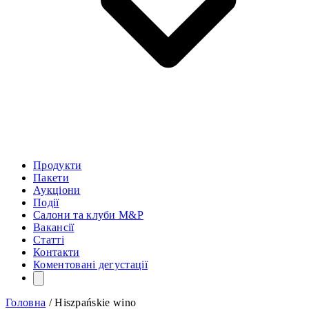
Продукти
Пакети
Аукціони
Події
Салони та клуби M&P
Вакансії
Статті
Контакти
Коментовані дегустації
Головна
/
Hiszpańskie wino