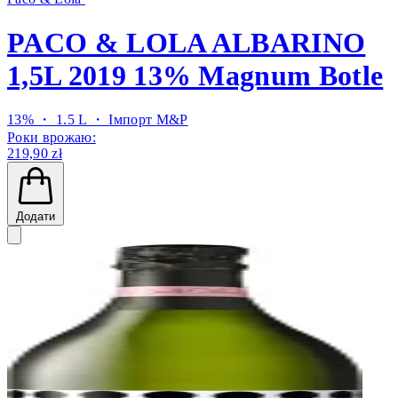
PACO & LOLA ALBARINO
1,5L 2019 13% Magnum Botle
13% ・ 1.5 L ・
Імпорт M&P
Роки врожаю:
219,90 zł
Додати