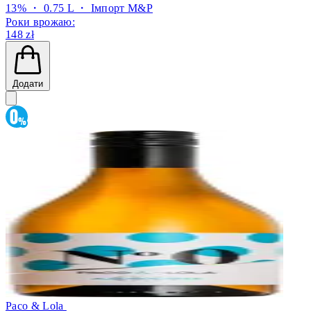
13% ・ 0.75 L ・
Імпорт M&P
Роки врожаю:
148 zł
Додати
Paco & Lola