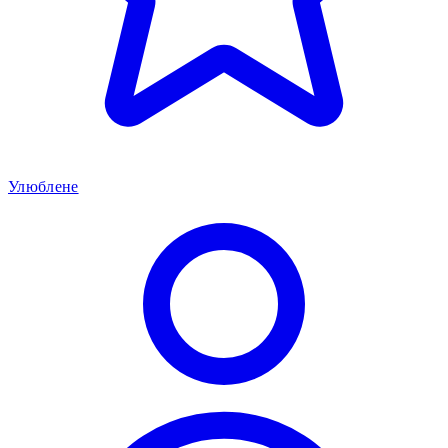
Улюблене