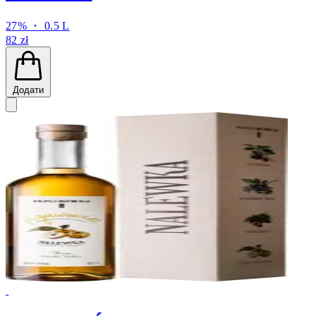
27% ・ 0.5 L
82 zł
Додати