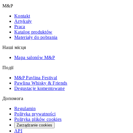
M&P
Kontakt
Artykuły
Praca
Katalog produktów
Materiały do pobrania
Наші місця
Mapa salonów M&P
Події
M&P Pavlina Festival
Pawlina Whisky & Friends
Degustacje komentowane
Допомога
Regulamin
Polityka prywatności
Polityka plików cookies
Zarządzanie cookies
API