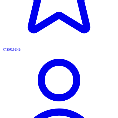
Улюблене