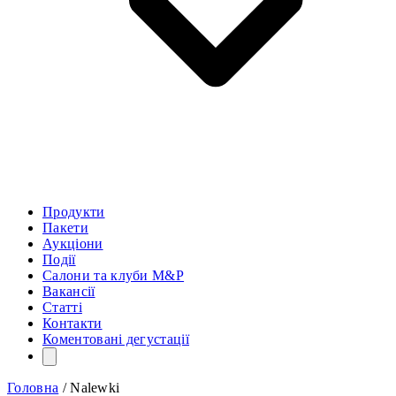
Продукти
Пакети
Аукціони
Події
Салони та клуби M&P
Вакансії
Статті
Контакти
Коментовані дегустації
Головна
/
Nalewki