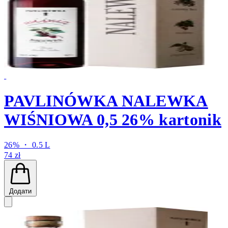
PAVLINÓWKA NALEWKA
WIŚNIOWA 0,5 26% kartonik
26% ・ 0.5 L
74 zł
Додати