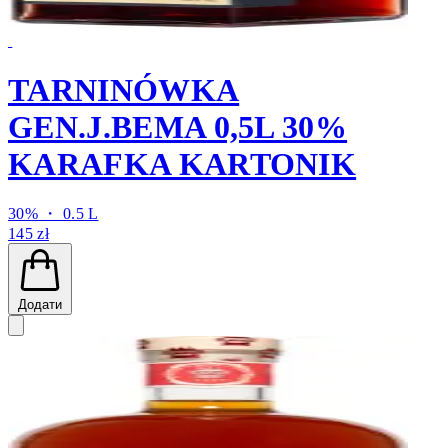
TARNINÓWKA
GEN.J.BEMA 0,5L 30%
KARAFKA KARTONIK
30% ・ 0.5 L
145 zł
Додати