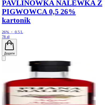
PAVLINÓWKA NALEWKA Z
PIGWOWCA 0,5 26%
kartonik
26% ・ 0.5 L
78 zł
Додати