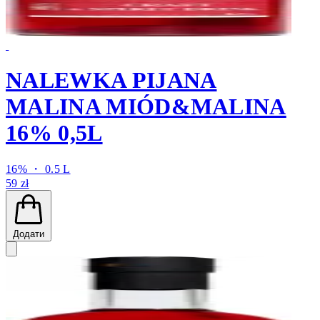
NALEWKA PIJANA
MALINA MIÓD&MALINA
16% 0,5L
16% ・ 0.5 L
59 zł
Додати