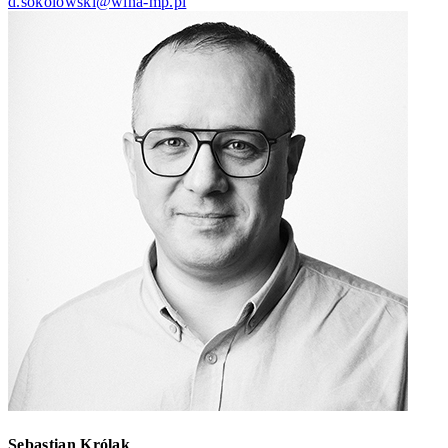
d.sokolowski@wina-mp.pl
Sebastian Królak