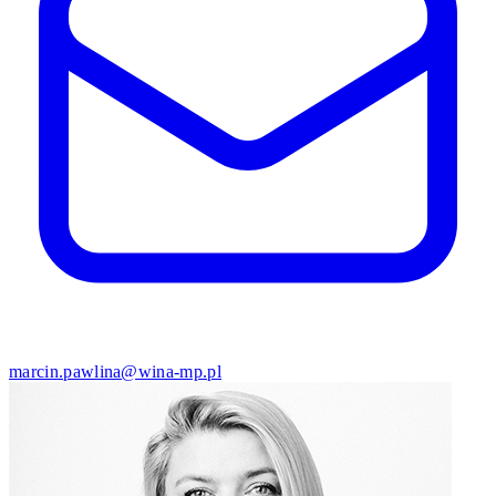
marcin.pawlina@wina-mp.pl