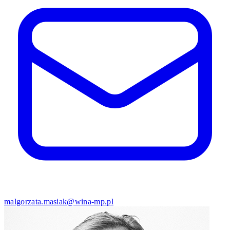
malgorzata.masiak@wina-mp.pl