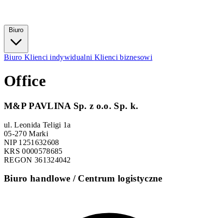
Biuro
Biuro
Klienci indywidualni
Klienci biznesowi
Office
M&P PAVLINA Sp. z o.o. Sp. k.
ul. Leonida Teligi 1a
05-270 Marki
NIP 1251632608
KRS 0000578685
REGON 361324042
Biuro handlowe / Centrum logistyczne