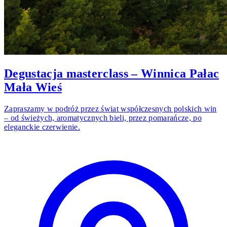
Degustacja masterclass – Winnica Pałac
Mała Wieś
Zapraszamy w podróż przez świat współczesnych polskich win
– od świeżych, aromatycznych bieli, przez pomarańcze, po
eleganckie czerwienie.