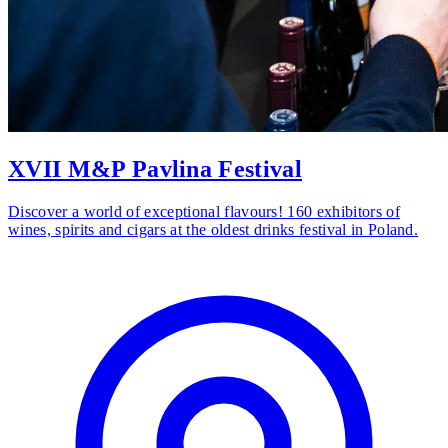
XVII M&P Pavlina Festival
Discover a world of exceptional flavours! 160 exhibitors of
wines, spirits and cigars at the oldest drinks festival in Poland.