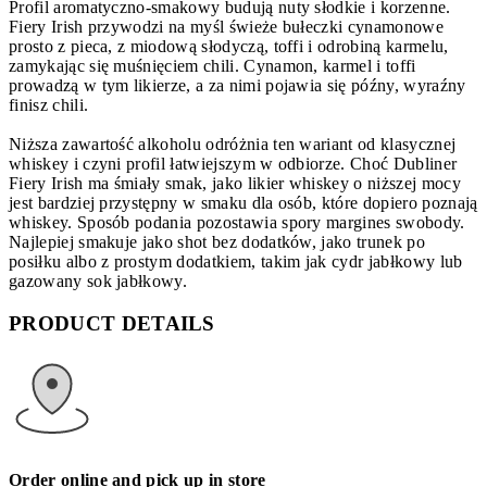
Profil aromatyczno-smakowy budują nuty słodkie i korzenne.
Fiery Irish przywodzi na myśl świeże bułeczki cynamonowe
prosto z pieca, z miodową słodyczą, toffi i odrobiną karmelu,
zamykając się muśnięciem chili. Cynamon, karmel i toffi
prowadzą w tym likierze, a za nimi pojawia się późny, wyraźny
finisz chili.
Niższa zawartość alkoholu odróżnia ten wariant od klasycznej
whiskey i czyni profil łatwiejszym w odbiorze. Choć Dubliner
Fiery Irish ma śmiały smak, jako likier whiskey o niższej mocy
jest bardziej przystępny w smaku dla osób, które dopiero poznają
whiskey. Sposób podania pozostawia spory margines swobody.
Najlepiej smakuje jako shot bez dodatków, jako trunek po
posiłku albo z prostym dodatkiem, takim jak cydr jabłkowy lub
gazowany sok jabłkowy.
PRODUCT DETAILS
Order online and pick up in store