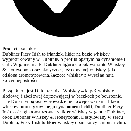
Product available
Dubliner Fiery Irish to irlandzki likier na bazie whiskey,
wyprodukowany w Dublinie, o profilu opartym na cynamonie i
chili. W gamie marki Dubliner figuruje obok wariantu Whiskey
& Honeycomb oraz klasycznej, leżakowanej whiskey, jako
odsłona aromatyzowana, łącząca whiskey z wyraźną nutą
korzennej ostrości.
Bazą likieru jest Dubliner Irish Whiskey – kupaż whiskey
słodowej i zbożowej dojrzewającej w beczkach po bourbonie.
The Dubliner ogłosił wprowadzenie nowego wariantu likieru
whiskey aromatyzowanego cynamonem i chili; Dubliner Fiery
Irish to drugi aromatyzowany likier whiskey w gamie Dubliner,
obok Dubliner Whiskey & Honeycomb. Destylowany w sercu
Dublina, Fiery Irish to likier whiskey o smaku cynamonu i chili.