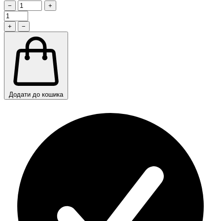
−
+
+
−
Додати до кошика