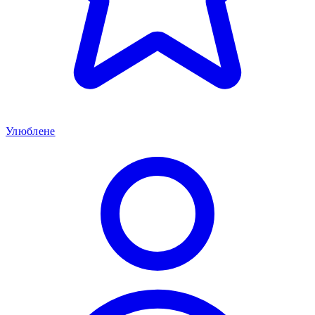
Улюблене