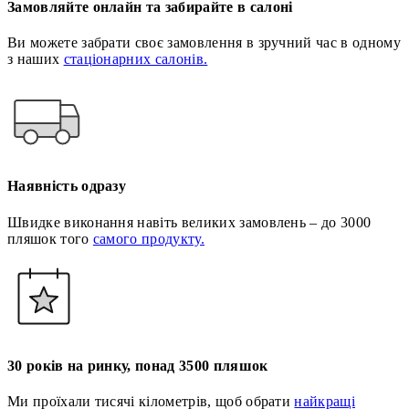
Замовляйте онлайн та забирайте в салоні
Ви можете забрати своє замовлення в зручний час в одному
з наших
стаціонарних салонів.
Наявність одразу
Швидке виконання навіть великих замовлень – до 3000
пляшок того
самого продукту.
30 років на ринку, понад 3500 пляшок
Ми проїхали тисячі кілометрів, щоб обрати
найкращі