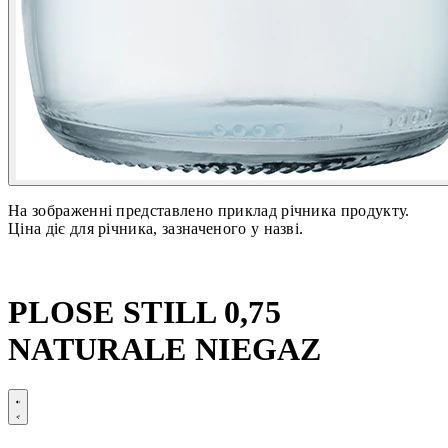
На зображенні представлено приклад річника продукту.
Ціна діє для річника, зазначеного у назві.
PLOSE STILL 0,75
NATURALE NIEGAZ