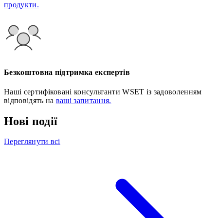
продукти.
Безкоштовна підтримка експертів
Наші сертифіковані консультанти WSET із задоволенням
відповідять на
ваші запитання.
Нові події
Переглянути всі