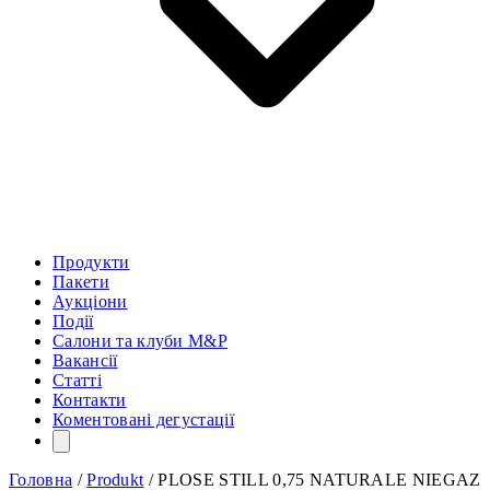
Продукти
Пакети
Аукціони
Події
Салони та клуби M&P
Вакансії
Статті
Контакти
Коментовані дегустації
Головна
/
Produkt
/
PLOSE STILL 0,75 NATURALE NIEGAZ