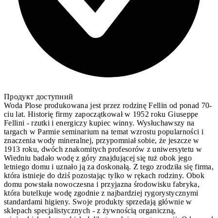
Продукт доступний
Woda Plose produkowana jest przez rodzinę Fellin od ponad 70-
ciu lat. Historię firmy zapoczątkował w 1952 roku Giuseppe
Fellini - rzutki i energiczy kupiec winny. Wysłuchawszy na
targach w Parmie seminarium na temat wzrostu popularności i
znaczenia wody mineralnej, przypomniał sobie, że jeszcze w
1913 roku, dwóch znakomitych profesorów z uniwersytetu w
Wiedniu badało wodę z góry znajdującej się tuż obok jego
letniego domu i uznało ją za doskonałą. Z tego zrodziła się firma,
która istnieje do dziś pozostając tylko w rękach rodziny. Obok
domu powstała nowoczesna i przyjazna środowisku fabryka,
która butelkuje wodę zgodnie z najbardziej rygorystycznymi
standardami higieny. Swoje produkty sprzedają głównie w
sklepach specjalistycznych - z żywnością organiczną,