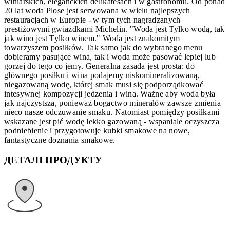
winiarskich, eleganckich delikatesach i w gastronomii. Od ponad
20 lat woda Plose jest serwowana w wielu najlepszych
restauracjach w Europie - w tym tych nagradzanych
prestiżowymi gwiazdkami Michelin. "Woda jest Tylko wodą, tak
jak wino jest Tylko winem." Woda jest znakomitym
towarzyszem posiłków. Tak samo jak do wybranego menu
dobieramy pasujące wina, tak i woda może pasować lepiej lub
gorzej do tego co jemy. Generalna zasada jest prosta: do
głównego posiłku i wina podajemy niskomineralizowaną,
niegazowaną wodę, której smak musi się podporządkować
intesywnej kompozycji jedzenia i wina. Ważne aby woda była
jak najczystsza, ponieważ bogactwo minerałów zawsze zmienia
nieco nasze odczuwanie smaku. Natomiast pomiędzy posiłkami
wskazane jest pić wodę lekko gazowaną - wspaniale oczyszcza
podniebienie i przygotowuje kubki smakowe na nowe,
fantastyczne doznania smakowe.
ДЕТАЛІ ПРОДУКТУ