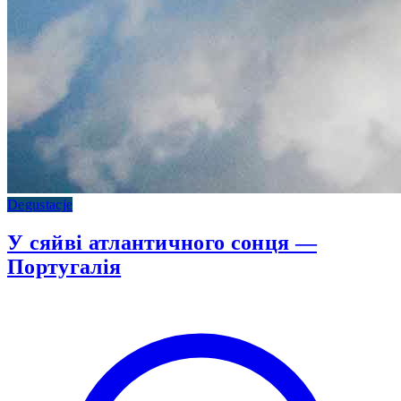
Degustacje
У сяйві атлантичного сонця —
Португалія