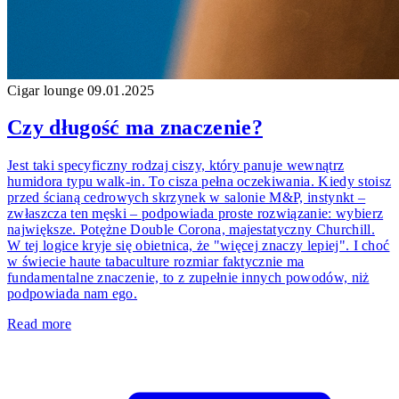
Cigar lounge
09.01.2025
Czy długość ma znaczenie?
Jest taki specyficzny rodzaj ciszy, który panuje wewnątrz
humidora typu walk-in. To cisza pełna oczekiwania. Kiedy stoisz
przed ścianą cedrowych skrzynek w salonie M&P, instynkt –
zwłaszcza ten męski – podpowiada proste rozwiązanie: wybierz
największe. Potężne Double Corona, majestatyczny Churchill.
W tej logice kryje się obietnica, że "więcej znaczy lepiej". I choć
w świecie haute tabaculture rozmiar faktycznie ma
fundamentalne znaczenie, to z zupełnie innych powodów, niż
podpowiada nam ego.
Read more