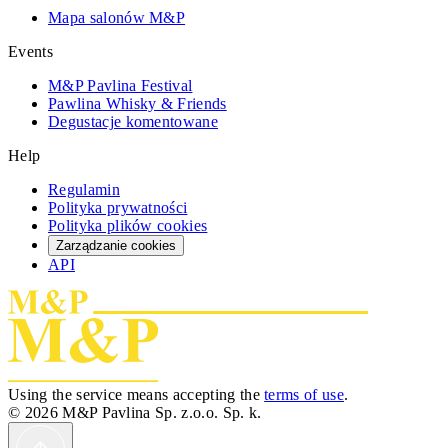
Mapa salonów M&P
Events
M&P Pavlina Festival
Pawlina Whisky & Friends
Degustacje komentowane
Help
Regulamin
Polityka prywatności
Polityka plików cookies
Zarządzanie cookies
API
Using the service means accepting the
terms of use
.
© 2026 M&P Pavlina Sp. z.o.o. Sp. k.