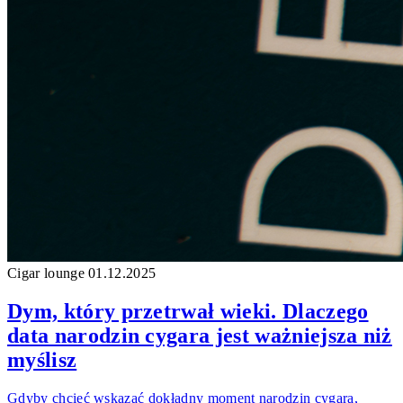
Cigar lounge
01.12.2025
Dym, który przetrwał wieki. Dlaczego
data narodzin cygara jest ważniejsza niż
myślisz
Gdyby chcieć wskazać dokładny moment narodzin cygara,