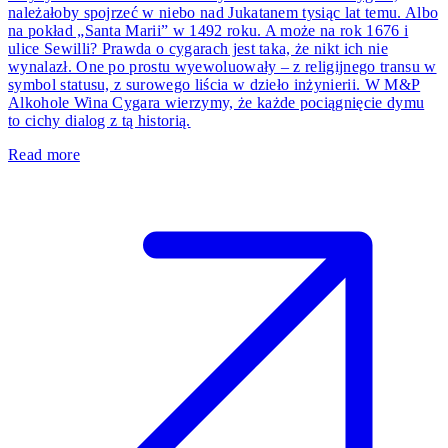
należałoby spojrzeć w niebo nad Jukatanem tysiąc lat temu. Albo
na pokład „Santa Marii” w 1492 roku. A może na rok 1676 i
ulice Sewilli? Prawda o cygarach jest taka, że nikt ich nie
wynalazł. One po prostu wyewoluowały – z religijnego transu w
symbol statusu, z surowego liścia w dzieło inżynierii. W M&P
Alkohole Wina Cygara wierzymy, że każde pociągnięcie dymu
to cichy dialog z tą historią.
Read more