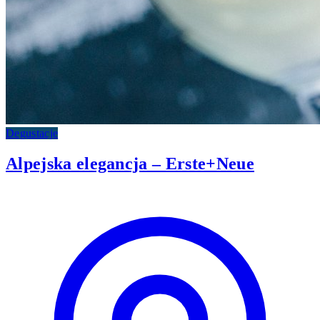
Degustacje
Alpejska elegancja – Erste+Neue