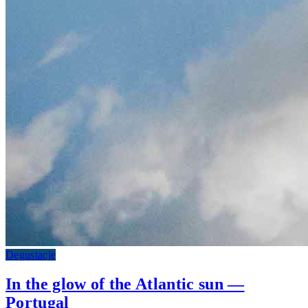
Degustacje
In the glow of the Atlantic sun —
Portugal