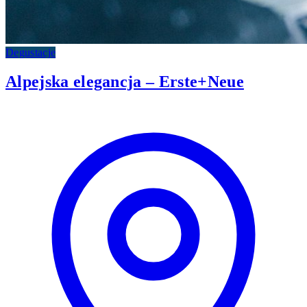
Degustacje
Alpejska elegancja – Erste+Neue