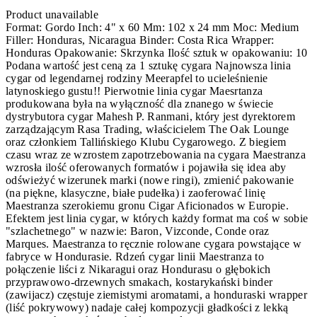
Product unavailable
Format: Gordo Inch: 4" x 60 Mm: 102 x 24 mm Moc: Medium
Filler: Honduras, Nicaragua Binder: Costa Rica Wrapper:
Honduras Opakowanie: Skrzynka Ilość sztuk w opakowaniu: 10
Podana wartość jest ceną za 1 sztukę cygara Najnowsza linia
cygar od legendarnej rodziny Meerapfel to ucieleśnienie
latynoskiego gustu!! Pierwotnie linia cygar Maesrtanza
produkowana była na wyłączność dla znanego w świecie
dystrybutora cygar Mahesh P. Ranmani, który jest dyrektorem
zarządzającym Rasa Trading, właścicielem The Oak Lounge
oraz członkiem Tallińskiego Klubu Cygarowego. Z biegiem
czasu wraz ze wzrostem zapotrzebowania na cygara Maestranza
wzrosła ilość oferowanych formatów i pojawiła się idea aby
odświeżyć wizerunek marki (nowe ringi), zmienić pakowanie
(na piękne, klasyczne, białe pudełka) i zaoferować linię
Maestranza szerokiemu gronu Cigar Aficionados w Europie.
Efektem jest linia cygar, w których każdy format ma coś w sobie
"szlachetnego" w nazwie: Baron, Vizconde, Conde oraz
Marques. Maestranza to ręcznie rolowane cygara powstające w
fabryce w Hondurasie. Rdzeń cygar linii Maestranza to
połączenie liści z Nikaragui oraz Hondurasu o głębokich
przyprawowo-drzewnych smakach, kostarykański binder
(zawijacz) częstuje ziemistymi aromatami, a honduraski wrapper
(liść pokrywowy) nadaje całej kompozycji gładkości z lekką