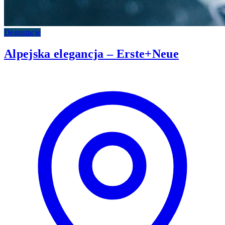
Degustacje
Alpejska elegancja – Erste+Neue