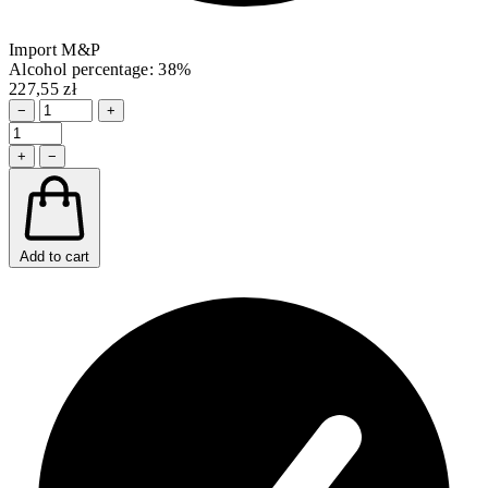
Import M&P
Alcohol percentage: 38%
227,55 zł
−
+
+
−
Add to cart