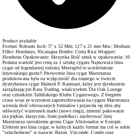
Product available
Format: Robusto Inch: 5” x 52 Mm: 127 x 21 mm Moc: Medium
Filler: Honduras, Nicaragua Binder: Costa Rica Wrapper:
Honduras Opakowanie: Skrzynka Ilość sztuk w opakowaniu: 10
Podana wartość jest ceną za 1 sztukę cygara Najnowsza linia
cygar od legendarnej rodziny Meerapfel to ucieleśnienie
latynoskiego gustu!! Pierwotnie linia cygar Maesrtanza
produkowana była na wyłączność dla znanego w świecie
dystrybutora cygar Mahesh P. Ranmani, który jest dyrektorem
zarządzającym Rasa Trading, właścicielem The Oak Lounge
oraz członkiem Tallińskiego Klubu Cygarowego. Z biegiem
czasu wraz ze wzrostem zapotrzebowania na cygara Maestranza
wzrosła ilość oferowanych formatów i pojawiła się idea aby
odświeżyć wizerunek marki (nowe ringi), zmienić pakowanie
(na piękne, klasyczne, białe pudełka) i zaoferować linię
Maestranza szerokiemu gronu Cigar Aficionados w Europie.
Efektem jest linia cygar, w których każdy format ma coś w sobie
"szlachetnego" w nazwie: Baron, Vizconde, Conde oraz