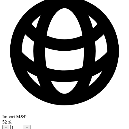
Import M&P
52 zł
−
+