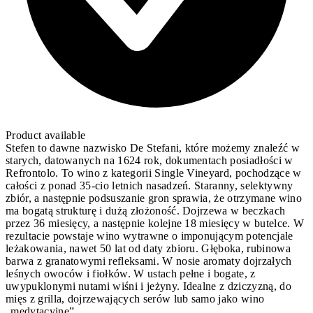
Product available
Stefen to dawne nazwisko De Stefani, które możemy znaleźć w
starych, datowanych na 1624 rok, dokumentach posiadłości w
Refrontolo. To wino z kategorii Single Vineyard, pochodzące w
całości z ponad 35-cio letnich nasadzeń. Staranny, selektywny
zbiór, a następnie podsuszanie gron sprawia, że otrzymane wino
ma bogatą strukturę i dużą złożoność. Dojrzewa w beczkach
przez 36 miesięcy, a następnie kolejne 18 miesięcy w butelce. W
rezultacie powstaje wino wytrawne o imponującym potencjale
leżakowania, nawet 50 lat od daty zbioru. Głęboka, rubinowa
barwa z granatowymi refleksami. W nosie aromaty dojrzałych
leśnych owoców i fiołków. W ustach pełne i bogate, z
uwypuklonymi nutami wiśni i jeżyny. Idealne z dziczyzną, do
mięs z grilla, dojrzewających serów lub samo jako wino
„medytacyjne”.