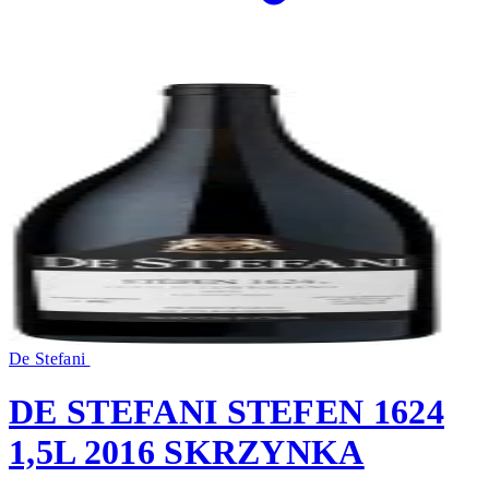
De Stefani
DE STEFANI STEFEN 1624
1,5L 2016 SKRZYNKA