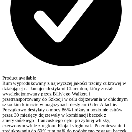
Product available
Rum wyprodukowany z najwyższej jakości trzciny cukrowej w
działającej na Jamajce destylarni Clarendon, który został
wyselekcjonowany przez Billy'ego Walkera i
przetransportowany do Szkocji w celu dojrzewania w chłodnym
szkockim klimacie w magazynach destylarni GlenAllachie.
Początkowo destylaty o mocy 86% i różnym poziomie estrów
przez 30 miesięcy dojrzewały w kombinacji beczek z
amerykańskiego i francuskiego dębu po żytniej whisky,
czerwonym winie z regionu Rioja i virgin oak. Po zmieszaniu i
zredukowaniu do 69% rum trafił do podobnego zestawu beczek.