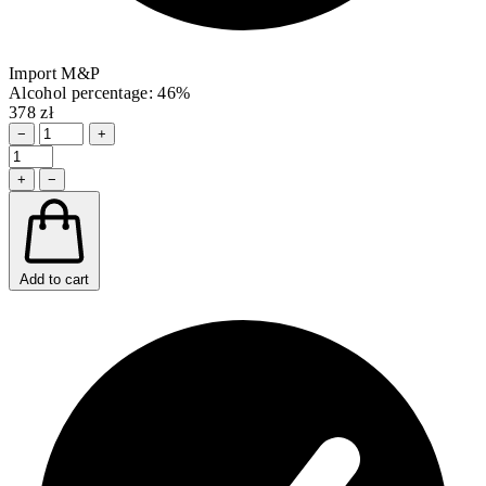
Import M&P
Alcohol percentage: 46%
378 zł
−
+
+
−
Add to cart