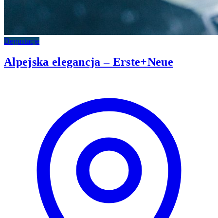
Degustacje
Alpejska elegancja – Erste+Neue