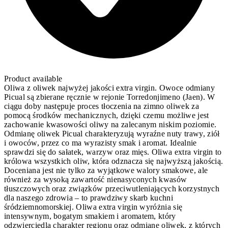
Product available
Oliwa z oliwek najwyżej jakości extra virgin. Owoce odmiany
Picual są zbierane ręcznie w rejonie Torredonjimeno (Jaen). W
ciągu doby następuje proces tłoczenia na zimno oliwek za
pomocą środków mechanicznych, dzięki czemu możliwe jest
zachowanie kwasowości oliwy na zalecanym niskim poziomie.
Odmianę oliwek Picual charakteryzują wyraźne nuty trawy, ziół
i owoców, przez co ma wyrazisty smak i aromat. Idealnie
sprawdzi się do sałatek, warzyw oraz mięs. Oliwa extra virgin to
królowa wszystkich oliw, która odznacza się najwyższą jakością.
Doceniana jest nie tylko za wyjątkowe walory smakowe, ale
również za wysoką zawartość nienasyconych kwasów
tłuszczowych oraz związków przeciwutleniających korzystnych
dla naszego zdrowia – to prawdziwy skarb kuchni
śródziemnomorskiej. Oliwa extra virgin wyróżnia się
intensywnym, bogatym smakiem i aromatem, który
odzwierciedla charakter regionu oraz odmianę oliwek, z których