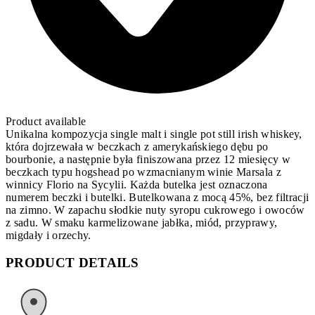
Product available
Unikalna kompozycja single malt i single pot still irish whiskey,
która dojrzewała w beczkach z amerykańskiego dębu po
bourbonie, a następnie była finiszowana przez 12 miesięcy w
beczkach typu hogshead po wzmacnianym winie Marsala z
winnicy Florio na Sycylii. Każda butelka jest oznaczona
numerem beczki i butelki. Butelkowana z mocą 45%, bez filtracji
na zimno. W zapachu słodkie nuty syropu cukrowego i owoców
z sadu. W smaku karmelizowane jabłka, miód, przyprawy,
migdały i orzechy.
PRODUCT DETAILS